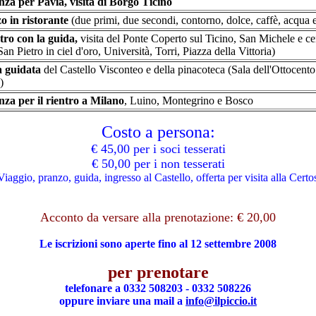
nza per Pavia, visita di Borgo Ticino
o in ristorante
(due primi, due secondi, contorno, dolce, caffè, acqua 
tro con la guida,
visita del Ponte Coperto sul Ticino, San Michele e cen
(San Pietro in ciel d'oro, Università, Torri, Piazza della Vittoria)
a guidata
del Castello Visconteo e della pinacoteca (Sala dell'Ottocent
)
nza per il rientro a Milano
, Luino, Montegrino e Bosco
Costo a persona:
€ 45,00 per i soci tesserati
€ 50,00 per i non tesserati
Viaggio, pranzo, guida, ingresso al Castello, offerta per visita alla Certo
Acconto da versare alla prenotazione: € 20,00
Le iscrizioni sono aperte fino al 12 settembre 2008
per prenotare
telefonare a 0332 508203 - 0332 508226
oppure inviare una mail a
info@ilpiccio.it