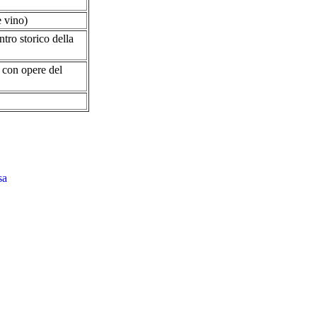
e vino)
tro storico della
o con opere del
sa