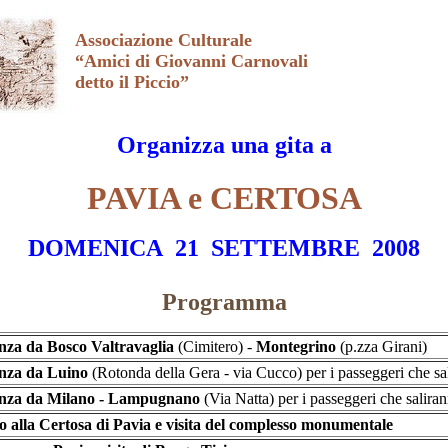
Associazione Culturale
“Amici di Giovanni Carnovali
detto il Piccio”
Organizza una gita a
PAVIA e CERTOSA
DOMENICA 21 SETTEMBRE 2008
Programma
nza
da Bosco Valtravaglia
(Cimitero) -
Montegrino
(p.zza Girani)
nza da Luino
(Rotonda della Gera - via Cucco) per i passeggeri che s
enza da Milano - Lampugnano
(Via Natta) per i passeggeri che salira
o alla Certosa di Pavia
e visita del complesso monumentale